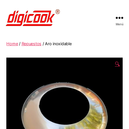
Menú
Digicook
Home
/
Repuestos
/ Aro inoxidable
🔍