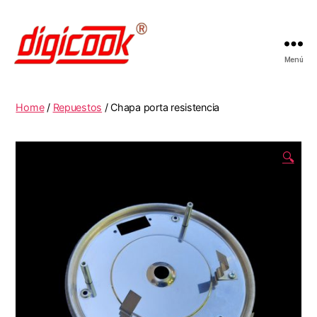
Menú
Digicook
Home
/
Repuestos
/ Chapa porta resistencia
🔍