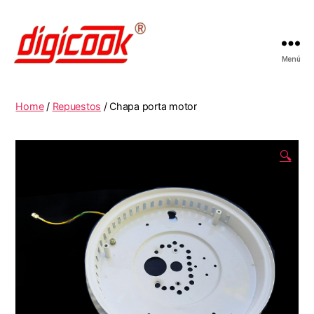
Menú
Digicook
Home
/
Repuestos
/ Chapa porta motor
🔍