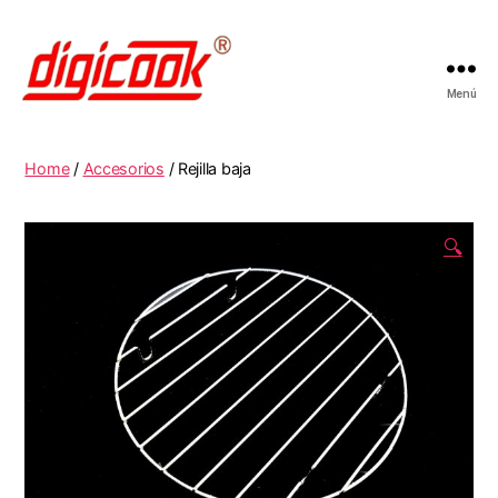
Menú
Digicook
Home
/
Accesorios
/ Rejilla baja
🔍